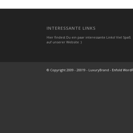
INTERESSANTE LINKS
Hier findest Du ein paar interessante Links! Viel Spaß
auf unserer Website :)
© Copyright 2009 - 20019 - LuxuryBrand -
Enfold WordP