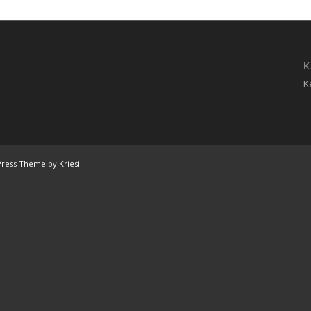
K
K
ress Theme by Kriesi